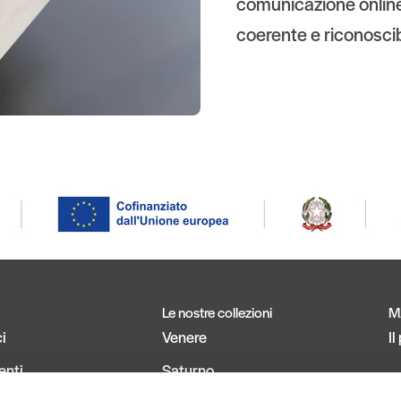
comunicazione online 
coerente e riconoscib
Le nostre collezioni
M
i
Venere
I
enti
Saturno