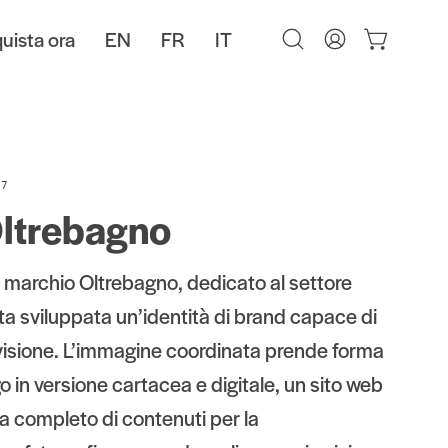
uista ora
EN
FR
IT
Apri
Il
Apri carrello
la
mio
barra
account
di
ricerca
27
Oltrebagno
vo marchio Oltrebagno, dedicato al settore
tata sviluppata un’identità di brand capace di
 visione. L’immagine coordinata prende forma
o in versione cartacea e digitale, un sito web
a completo di contenuti per la