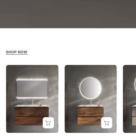
SHOP NOW
SATURNO
SATURNO
|
|
OLB-
OLB-
SAT08B-
SAT08B-
O1-
OCR-
RR
QUE