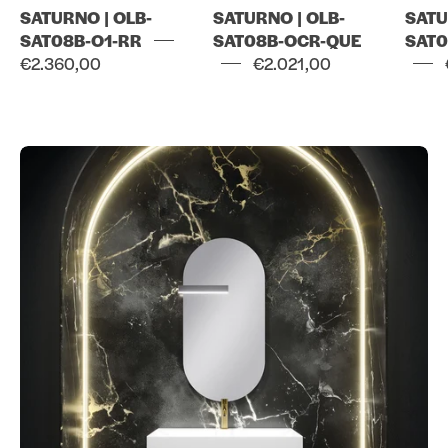
SATURNO | OLB-
SATURNO | OLB-
SATU
SAT08B-O1-RR
SAT08B-OCR-QUE
SAT0
€2.360,00
€2.021,00